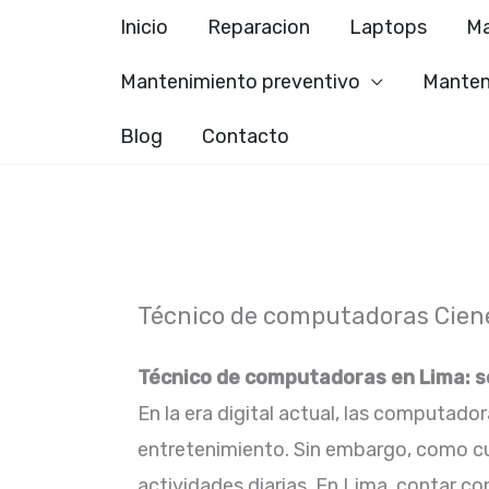
Ir
Inicio
Reparacion
Laptops
Ma
al
Mantenimiento preventivo
Manten
contenido
Blog
Contacto
Técnico de computadoras Ciene
Técnico de computadoras en Lima: se
En la era digital actual, las computador
entretenimiento. Sin embargo, como cua
actividades diarias. En Lima, contar c