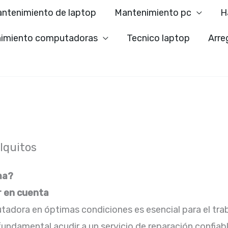
ntenimiento de laptop
Mantenimiento pc
H
imiento computadoras
Tecnico laptop
Arre
Iquitos
ma?
r en cuenta
adora en óptimas condiciones es esencial para el traba
fundamental acudir a un servicio de reparación confiab