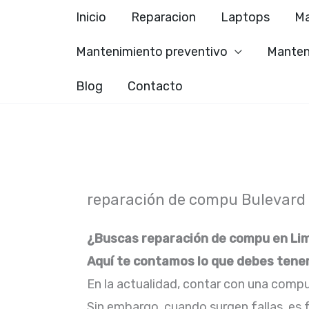
Ir
Inicio
Reparacion
Laptops
Ma
al
Mantenimiento preventivo
Manten
contenido
Blog
Contacto
reparación de compu Bulevard 
¿Buscas reparación de compu en Li
Aquí te contamos lo que debes tene
En la actualidad, contar con una comput
Sin embargo, cuando surgen fallas, es 