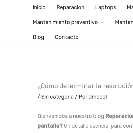
Ir
Inicio
Reparacion
Laptops
Ma
al
Mantenimiento preventivo
Manten
contenido
Blog
Contacto
¿Cómo determinar la resolución
/
Sin categoría
/ Por
dmccol
Bienvenidos a nuestro blog
Reparacio
pantalla?
Un detalle esencial para com